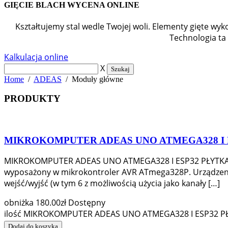
GIĘCIE BLACH WYCENA ONLINE
Kształtujemy stal wedle Twojej woli. Elementy gięte w
Technologia ta
Kalkulacja online
X
Szukaj
Home
/
ADEAS
/ Moduły główne
PRODUKTY
MIKROKOMPUTER ADEAS UNO ATMEGA328 I 
MIKROKOMPUTER ADEAS UNO ATMEGA328 I ESP32 PŁYTKA W
wyposażony w mikrokontroler AVR ATmega328P. Urządzenie
wejść/wyjść (w tym 6 z możliwością użycia jako kanały […]
obniżka
180.00
zł
Dostępny
ilość MIKROKOMPUTER ADEAS UNO ATMEGA328 I ESP32 P
Dodaj do koszyka