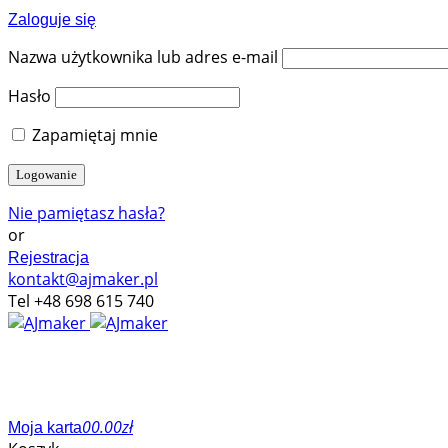
Zaloguje się
Nazwa użytkownika lub adres e-mail
Hasło
Zapamiętaj mnie
Nie pamiętasz hasła?
or
Rejestracja
kontakt@ajmaker.pl
Tel +48 698 615 740
0
0.00
zł
Moja karta