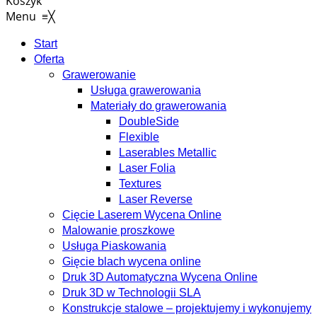
Koszyk
Menu
≡
╳
Start
Oferta
Grawerowanie
Usługa grawerowania
Materiały do grawerowania
DoubleSide
Flexible
Laserables Metallic
Laser Folia
Textures
Laser Reverse
Cięcie Laserem Wycena Online
Malowanie proszkowe
Usługa Piaskowania
Gięcie blach wycena online
Druk 3D Automatyczna Wycena Online
Druk 3D w Technologii SLA
Konstrukcje stalowe – projektujemy i wykonujemy