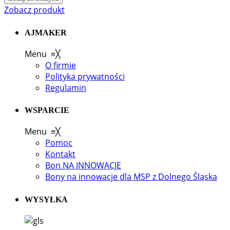
Zobacz produkt
AJMAKER
Menu
≡
╳
O firmie
Polityka prywatności
Regulamin
WSPARCIE
Menu
≡
╳
Pomoc
Kontakt
Bon NA INNOWACJE
Bony na innowacje dla MSP z Dolnego Śląska
WYSYŁKA