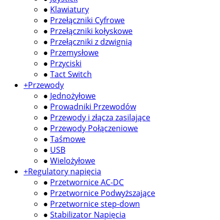
●
Klawiatury
●
Przełączniki Cyfrowe
●
Przełączniki kołyskowe
●
Przełączniki z dzwignią
●
Przemysłowe
●
Przyciski
●
Tact Switch
+
Przewody
●
Jednożyłowe
●
Prowadniki Przewodów
●
Przewody i złącza zasilające
●
Przewody Połączeniowe
●
Taśmowe
●
USB
●
Wielożyłowe
+
Regulatory napięcia
●
Przetwornice AC-DC
●
Przetwornice Podwyższające
●
Przetwornice step-down
●
Stabilizator Napięcia