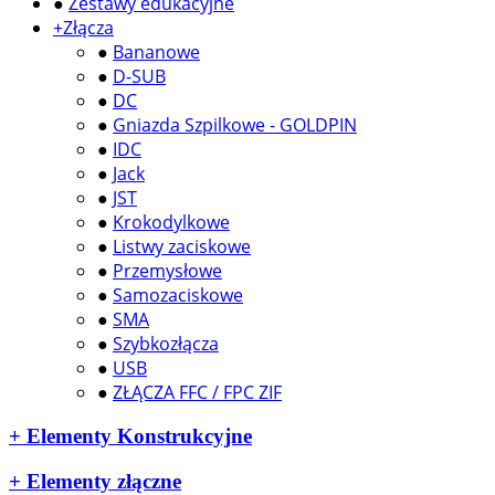
●
Zestawy edukacyjne
+
Złącza
●
Bananowe
●
D-SUB
●
DC
●
Gniazda Szpilkowe - GOLDPIN
●
IDC
●
Jack
●
JST
●
Krokodylkowe
●
Listwy zaciskowe
●
Przemysłowe
●
Samozaciskowe
●
SMA
●
Szybkozłącza
●
USB
●
ZŁĄCZA FFC / FPC ZIF
+
Elementy Konstrukcyjne
+
Elementy złączne