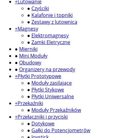
+
Lutowanie
●
Czyściki
●
Kalafonie i topniki
●
Zestawy z lutownicą
+
Magnesy
●
Elektromagnesy
●
Zamki Eletryczne
●
Mierniki
●
Mini Moduły
●
Obudowy
●
Organizery na przewody
+
Płytki Prototypowe
●
Moduły zasilające
●
Płytki Stykowe
●
Płytki Uniwersalne
+
Przekaźniki
●
Moduły Przekaźników
+
Przełączniki i przyciski
●
Dotykowe
●
Gałki do Potencjometrów
●
Joystick