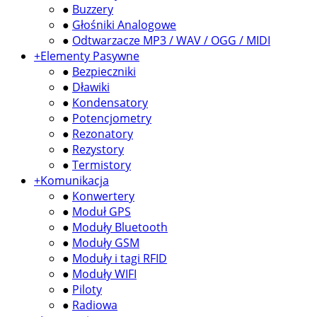
●
Buzzery
●
Głośniki Analogowe
●
Odtwarzacze MP3 / WAV / OGG / MIDI
+
Elementy Pasywne
●
Bezpieczniki
●
Dławiki
●
Kondensatory
●
Potencjometry
●
Rezonatory
●
Rezystory
●
Termistory
+
Komunikacja
●
Konwertery
●
Moduł GPS
●
Moduły Bluetooth
●
Moduły GSM
●
Moduły i tagi RFID
●
Moduły WIFI
●
Piloty
●
Radiowa