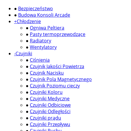
●
Bezpieczeństwo
●
Budowa Konsoli Arcade
+
Chłodzenie
●
Ogniwa Peltiera
●
Pasty termoprzewodzące
●
Radiatory
●
Wentylatory
-
Czujniki
●
Ciśnienia
●
Czujnik Jakości Powietrza
●
Czujnik Nacisku
●
Czujnik Pola Magnetycznego
●
Czujnik Poziomu cieczy
●
Czujniki Koloru
●
Czujniki Medyczne
●
Czujniki Odbiciowe
●
Czujniki Odległości
●
Czujniki prądu
●
Czujniki Przepływu
●
Czujniki Ruchu