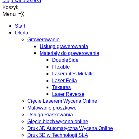
0
0.00
zł
Moja karta
Koszyk
Menu
≡
╳
Start
Oferta
Grawerowanie
Usługa grawerowania
Materiały do grawerowania
DoubleSide
Flexible
Laserables Metallic
Laser Folia
Textures
Laser Reverse
Cięcie Laserem Wycena Online
Malowanie proszkowe
Usługa Piaskowania
Gięcie blach wycena online
Druk 3D Automatyczna Wycena Online
Druk 3D w Technologii SLA