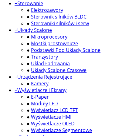
+
Sterowanie
●
Elektrozawory
●
Sterownik silników BLDC
●
Sterowniki silników i serw
+
Układy Scalone
●
Mikroprocesory
●
Mostki prostownicze
●
Podstawki Pod Układy Scalone
●
Tranzystory
●
Układ Ładowania
●
Układy Scalone Czasowe
+
Urządzenia Rejestrujące
●
Kamery
+
Wyświetlacze i Ekrany
●
E-Paper
●
Moduły LED
●
Wyświetlacz LCD TFT
●
Wyświetlacze HMI
●
Wyświetlacze OLED
●
Wyświetlacze Segmentowe