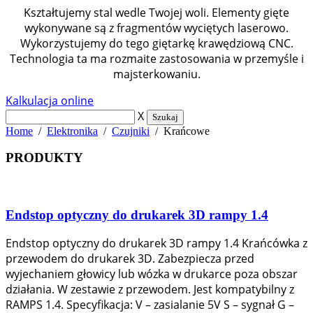
Kształtujemy stal wedle Twojej woli. Elementy gięte
wykonywane są z fragmentów wyciętych laserowo.
Wykorzystujemy do tego giętarkę krawędziową CNC.
Technologia ta ma rozmaite zastosowania w przemyśle i
majsterkowaniu.
Kalkulacja online
X
Szukaj
Home
/
Elektronika
/
Czujniki
/ Krańcowe
PRODUKTY
Endstop optyczny do drukarek 3D rampy 1.4
Endstop optyczny do drukarek 3D rampy 1.4 Krańcówka z
przewodem do drukarek 3D. Zabezpiecza przed
wyjechaniem głowicy lub wózka w drukarce poza obszar
działania. W zestawie z przewodem. Jest kompatybilny z
RAMPS 1.4. Specyfikacja: V – zasialanie 5V S – sygnał G –