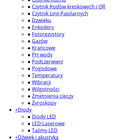
●
Czytnik Kodów kreskowych i QR
●
Czytnik Linii Papilarnych
●
Dzwięku
●
Enkodery
●
Fotorezystory
●
Gazów
●
Krańcowe
●
PH wody
●
Podczerwieni
●
Pogodowe
●
Temperatury
●
Wibracji
●
Wilgotności
●
Zmętnienia cieczy
●
Żyroskopy
+
Diody
●
Diody LED
●
LED Laserowe
●
Taśmy LED
+
Dźwięk i akustyka