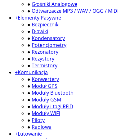
●
Głośniki Analogowe
●
Odtwarzacze MP3 / WAV / OGG / MIDI
+
Elementy Pasywne
●
Bezpieczniki
●
Dławiki
●
Kondensatory
●
Potencjometry
●
Rezonatory
●
Rezystory
●
Termistory
+
Komunikacja
●
Konwertery
●
Moduł GPS
●
Moduły Bluetooth
●
Moduły GSM
●
Moduły i tagi RFID
●
Moduły WIFI
●
Piloty
●
Radiowa
+
Lutowanie