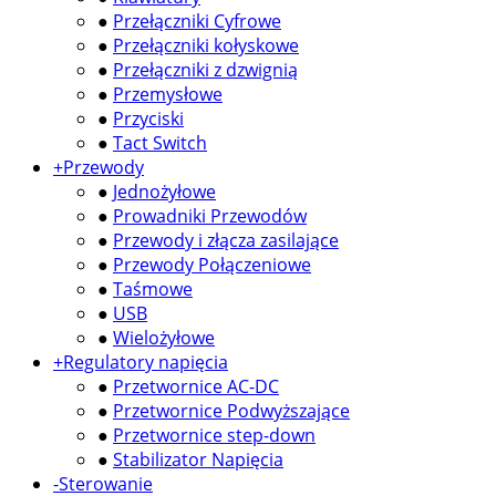
●
Przełączniki Cyfrowe
●
Przełączniki kołyskowe
●
Przełączniki z dzwignią
●
Przemysłowe
●
Przyciski
●
Tact Switch
+
Przewody
●
Jednożyłowe
●
Prowadniki Przewodów
●
Przewody i złącza zasilające
●
Przewody Połączeniowe
●
Taśmowe
●
USB
●
Wielożyłowe
+
Regulatory napięcia
●
Przetwornice AC-DC
●
Przetwornice Podwyższające
●
Przetwornice step-down
●
Stabilizator Napięcia
-
Sterowanie