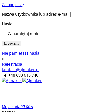
Zaloguje się
Nazwa użytkownika lub adres e-mail
Hasło
Zapamiętaj mnie
Nie pamiętasz hasła?
or
Rejestracja
kontakt@ajmaker.pl
Tel +48 698 615 740
0
0.00
zł
Moja karta