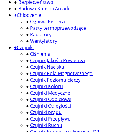
●
Bezpieczeństwo
●
Budowa Konsoli Arcade
+
Chłodzenie
●
Ogniwa Peltiera
●
Pasty termoprzewodzące
●
Radiatory
●
Wentylatory
+
Czujniki
●
Ciśnienia
●
Czujnik Jakości Powietrza
●
Czujnik Nacisku
●
Czujnik Pola Magnetycznego
●
Czujnik Poziomu cieczy
●
Czujniki Koloru
●
Czujniki Medyczne
●
Czujniki Odbiciowe
●
Czujniki Odległości
●
Czujniki prądu
●
Czujniki Przepływu
●
Czujniki Ruchu
●
Czytnik Kodów kreskowych i QR