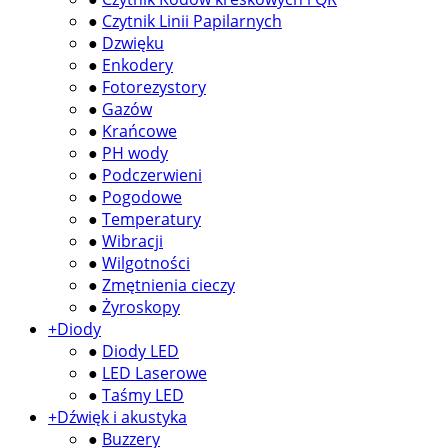
●
Czytnik Linii Papilarnych
●
Dzwięku
●
Enkodery
●
Fotorezystory
●
Gazów
●
Krańcowe
●
PH wody
●
Podczerwieni
●
Pogodowe
●
Temperatury
●
Wibracji
●
Wilgotności
●
Zmętnienia cieczy
●
Żyroskopy
+
Diody
●
Diody LED
●
LED Laserowe
●
Taśmy LED
+
Dźwięk i akustyka
●
Buzzery