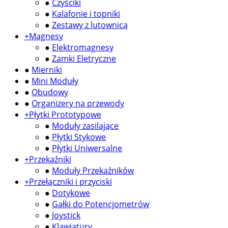
●
Czyściki
●
Kalafonie i topniki
●
Zestawy z lutownicą
+
Magnesy
●
Elektromagnesy
●
Zamki Eletryczne
●
Mierniki
●
Mini Moduły
●
Obudowy
●
Organizery na przewody
+
Płytki Prototypowe
●
Moduły zasilające
●
Płytki Stykowe
●
Płytki Uniwersalne
+
Przekaźniki
●
Moduły Przekaźników
+
Przełączniki i przyciski
●
Dotykowe
●
Gałki do Potencjometrów
●
Joystick
●
Klawiatury