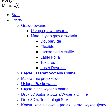
Koszyk
Menu
≡
╳
Start
Oferta
Grawerowanie
Usługa grawerowania
Materiały do grawerowania
DoubleSide
Flexible
Laserables Metallic
Laser Folia
Textures
Laser Reverse
Cięcie Laserem Wycena Online
Malowanie proszkowe
Usługa Piaskowania
Gięcie blach wycena online
Druk 3D Automatyczna Wycena Online
Druk 3D w Technologii SLA
Konstrukcje stalowe – projektujemy i wykonujemy