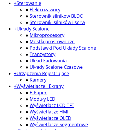
+
Sterowanie
●
Elektrozawory
●
Sterownik silników BLDC
●
Sterowniki silników i serw
+
Układy Scalone
●
Mikroprocesory
●
Mostki prostownicze
●
Podstawki Pod Układy Scalone
●
Tranzystory
●
Układ Ładowania
●
Układy Scalone Czasowe
+
Urządzenia Rejestrujące
●
Kamery
+
Wyświetlacze i Ekrany
●
E-Paper
●
Moduły LED
●
Wyświetlacz LCD TFT
●
Wyświetlacze HMI
●
Wyświetlacze OLED
●
Wyświetlacze Segmentowe