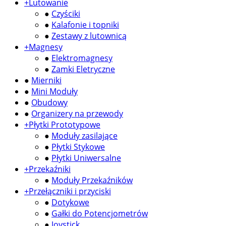
+
Lutowanie
●
Czyściki
●
Kalafonie i topniki
●
Zestawy z lutownicą
+
Magnesy
●
Elektromagnesy
●
Zamki Eletryczne
●
Mierniki
●
Mini Moduły
●
Obudowy
●
Organizery na przewody
+
Płytki Prototypowe
●
Moduły zasilające
●
Płytki Stykowe
●
Płytki Uniwersalne
+
Przekaźniki
●
Moduły Przekaźników
+
Przełączniki i przyciski
●
Dotykowe
●
Gałki do Potencjometrów
●
Joystick