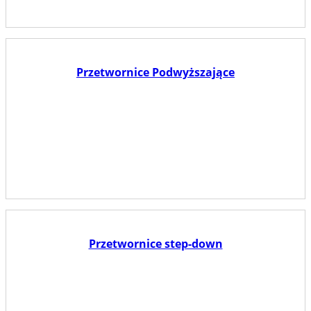
Przetwornice Podwyższające
Przetwornice step-down