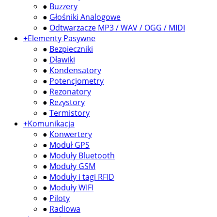
●
Buzzery
●
Głośniki Analogowe
●
Odtwarzacze MP3 / WAV / OGG / MIDI
+
Elementy Pasywne
●
Bezpieczniki
●
Dławiki
●
Kondensatory
●
Potencjometry
●
Rezonatory
●
Rezystory
●
Termistory
+
Komunikacja
●
Konwertery
●
Moduł GPS
●
Moduły Bluetooth
●
Moduły GSM
●
Moduły i tagi RFID
●
Moduły WIFI
●
Piloty
●
Radiowa