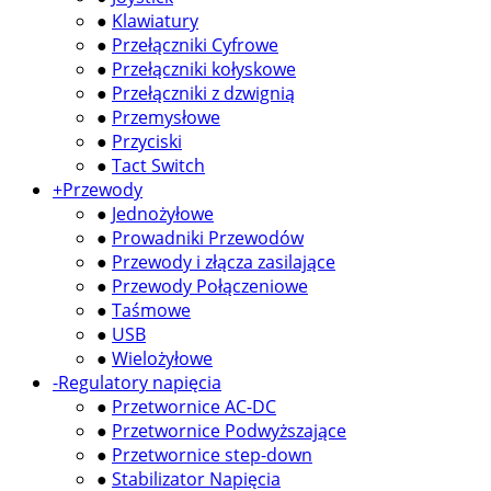
●
Klawiatury
●
Przełączniki Cyfrowe
●
Przełączniki kołyskowe
●
Przełączniki z dzwignią
●
Przemysłowe
●
Przyciski
●
Tact Switch
+
Przewody
●
Jednożyłowe
●
Prowadniki Przewodów
●
Przewody i złącza zasilające
●
Przewody Połączeniowe
●
Taśmowe
●
USB
●
Wielożyłowe
-
Regulatory napięcia
●
Przetwornice AC-DC
●
Przetwornice Podwyższające
●
Przetwornice step-down
●
Stabilizator Napięcia