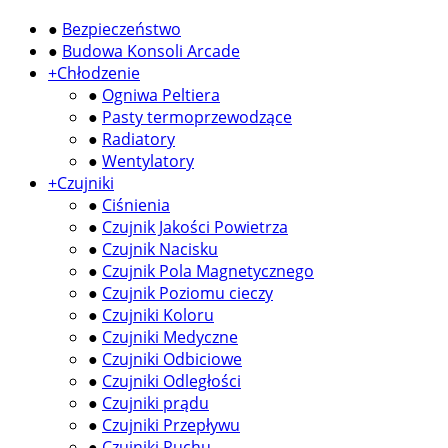
●
Bezpieczeństwo
●
Budowa Konsoli Arcade
+
Chłodzenie
●
Ogniwa Peltiera
●
Pasty termoprzewodzące
●
Radiatory
●
Wentylatory
+
Czujniki
●
Ciśnienia
●
Czujnik Jakości Powietrza
●
Czujnik Nacisku
●
Czujnik Pola Magnetycznego
●
Czujnik Poziomu cieczy
●
Czujniki Koloru
●
Czujniki Medyczne
●
Czujniki Odbiciowe
●
Czujniki Odległości
●
Czujniki prądu
●
Czujniki Przepływu
●
Czujniki Ruchu