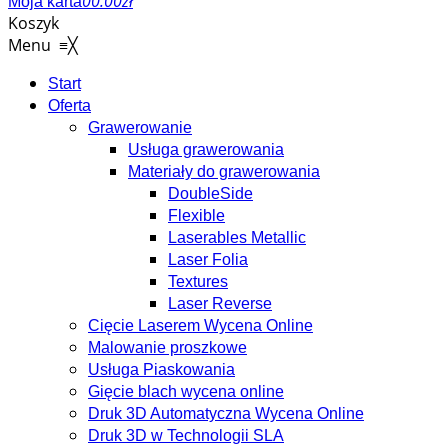
0
0.00
zł
Moja karta
Koszyk
Menu
≡
╳
Start
Oferta
Grawerowanie
Usługa grawerowania
Materiały do grawerowania
DoubleSide
Flexible
Laserables Metallic
Laser Folia
Textures
Laser Reverse
Cięcie Laserem Wycena Online
Malowanie proszkowe
Usługa Piaskowania
Gięcie blach wycena online
Druk 3D Automatyczna Wycena Online
Druk 3D w Technologii SLA