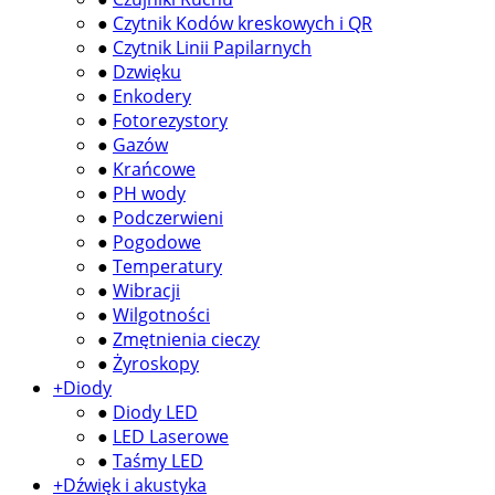
●
Czytnik Kodów kreskowych i QR
●
Czytnik Linii Papilarnych
●
Dzwięku
●
Enkodery
●
Fotorezystory
●
Gazów
●
Krańcowe
●
PH wody
●
Podczerwieni
●
Pogodowe
●
Temperatury
●
Wibracji
●
Wilgotności
●
Zmętnienia cieczy
●
Żyroskopy
+
Diody
●
Diody LED
●
LED Laserowe
●
Taśmy LED
+
Dźwięk i akustyka