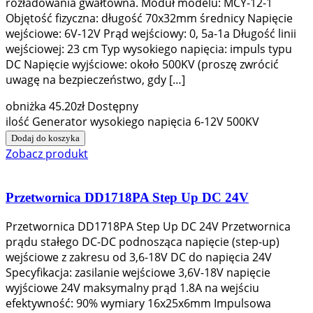
rozładowania gwałtowna. Moduł modelu: MCY-12-1
Objętość fizyczna: długość 70x32mm średnicy Napięcie
wejściowe: 6V-12V Prąd wejściowy: 0, 5a-1a Długość linii
wejściowej: 23 cm Typ wysokiego napięcia: impuls typu
DC Napięcie wyjściowe: około 500KV (proszę zwrócić
uwagę na bezpieczeństwo, gdy […]
obniżka
45.20
zł
Dostępny
ilość Generator wysokiego napięcia 6-12V 500KV
Dodaj do koszyka
Zobacz produkt
Przetwornica DD1718PA Step Up DC 24V
Przetwornica DD1718PA Step Up DC 24V Przetwornica
prądu stałego DC-DC podnosząca napięcie (step-up)
wejściowe z zakresu od 3,6-18V DC do napięcia 24V
Specyfikacja: zasilanie wejściowe 3,6V-18V napięcie
wyjściowe 24V maksymalny prąd 1.8A na wejściu
efektywność: 90% wymiary 16x25x6mm Impulsowa