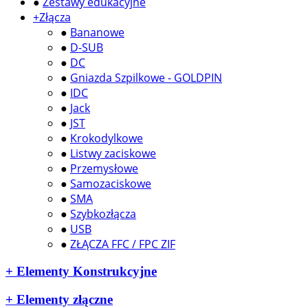
●
Zestawy edukacyjne
+
Złącza
●
Bananowe
●
D-SUB
●
DC
●
Gniazda Szpilkowe - GOLDPIN
●
IDC
●
Jack
●
JST
●
Krokodylkowe
●
Listwy zaciskowe
●
Przemysłowe
●
Samozaciskowe
●
SMA
●
Szybkozłącza
●
USB
●
ZŁĄCZA FFC / FPC ZIF
+
Elementy Konstrukcyjne
+
Elementy złączne