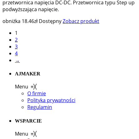
przetwornica napięcia DC-DC. Przetwornica typu Step up
podwyższająca napięcie.
obniżka
18.46
zł
Dostępny
Zobacz produkt
1
2
3
4
→
AJMAKER
Menu
≡
╳
O firmie
Polityka prywatności
Regulamin
WSPARCIE
Menu
≡
╳