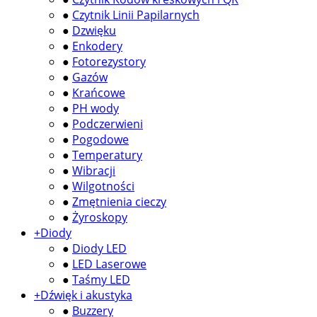
●
Czytnik Linii Papilarnych
●
Dzwięku
●
Enkodery
●
Fotorezystory
●
Gazów
●
Krańcowe
●
PH wody
●
Podczerwieni
●
Pogodowe
●
Temperatury
●
Wibracji
●
Wilgotności
●
Zmętnienia cieczy
●
Żyroskopy
+
Diody
●
Diody LED
●
LED Laserowe
●
Taśmy LED
+
Dźwięk i akustyka
●
Buzzery