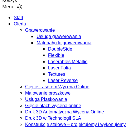
Koszyk
Menu
≡
╳
Start
Oferta
Grawerowanie
Usługa grawerowania
Materiały do grawerowania
DoubleSide
Flexible
Laserables Metallic
Laser Folia
Textures
Laser Reverse
Cięcie Laserem Wycena Online
Malowanie proszkowe
Usługa Piaskowania
Gięcie blach wycena online
Druk 3D Automatyczna Wycena Online
Druk 3D w Technologii SLA
Konstrukcje stalowe – projektujemy i wykonujemy