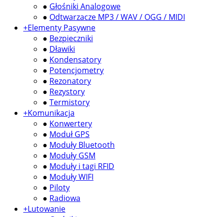
●
Głośniki Analogowe
●
Odtwarzacze MP3 / WAV / OGG / MIDI
+
Elementy Pasywne
●
Bezpieczniki
●
Dławiki
●
Kondensatory
●
Potencjometry
●
Rezonatory
●
Rezystory
●
Termistory
+
Komunikacja
●
Konwertery
●
Moduł GPS
●
Moduły Bluetooth
●
Moduły GSM
●
Moduły i tagi RFID
●
Moduły WIFI
●
Piloty
●
Radiowa
+
Lutowanie