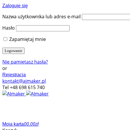
Zaloguje się
Nazwa użytkownika lub adres e-mail
Hasło
Zapamiętaj mnie
Nie pamiętasz hasła?
or
Rejestracja
kontakt@ajmaker.pl
Tel +48 698 615 740
0
0.00
zł
Moja karta