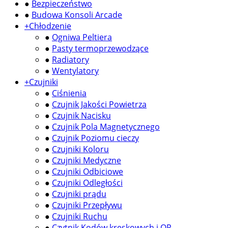
●
Bezpieczeństwo
●
Budowa Konsoli Arcade
+
Chłodzenie
●
Ogniwa Peltiera
●
Pasty termoprzewodzące
●
Radiatory
●
Wentylatory
+
Czujniki
●
Ciśnienia
●
Czujnik Jakości Powietrza
●
Czujnik Nacisku
●
Czujnik Pola Magnetycznego
●
Czujnik Poziomu cieczy
●
Czujniki Koloru
●
Czujniki Medyczne
●
Czujniki Odbiciowe
●
Czujniki Odległości
●
Czujniki prądu
●
Czujniki Przepływu
●
Czujniki Ruchu
●
Czytnik Kodów kreskowych i QR