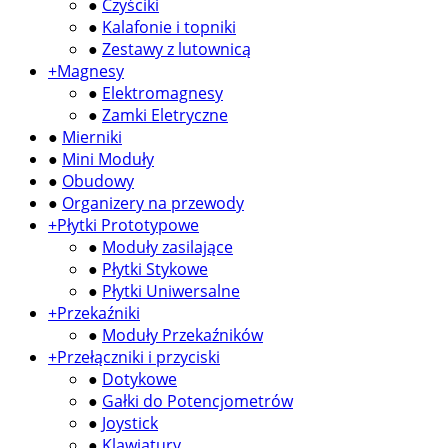
●
Czyściki
●
Kalafonie i topniki
●
Zestawy z lutownicą
+
Magnesy
●
Elektromagnesy
●
Zamki Eletryczne
●
Mierniki
●
Mini Moduły
●
Obudowy
●
Organizery na przewody
+
Płytki Prototypowe
●
Moduły zasilające
●
Płytki Stykowe
●
Płytki Uniwersalne
+
Przekaźniki
●
Moduły Przekaźników
+
Przełączniki i przyciski
●
Dotykowe
●
Gałki do Potencjometrów
●
Joystick
●
Klawiatury