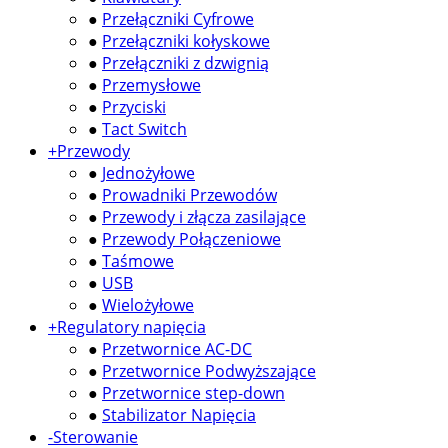
●
Przełączniki Cyfrowe
●
Przełączniki kołyskowe
●
Przełączniki z dzwignią
●
Przemysłowe
●
Przyciski
●
Tact Switch
+
Przewody
●
Jednożyłowe
●
Prowadniki Przewodów
●
Przewody i złącza zasilające
●
Przewody Połączeniowe
●
Taśmowe
●
USB
●
Wielożyłowe
+
Regulatory napięcia
●
Przetwornice AC-DC
●
Przetwornice Podwyższające
●
Przetwornice step-down
●
Stabilizator Napięcia
-
Sterowanie