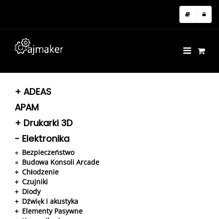
Nazwa użytkownika lub adres e-mail
Hasło
+
ADEAS
Zapamiętaj mnie
APAM
+
Drukarki 3D
-
Elektronika
Nie pamiętasz hasła?
●
Bezpieczeństwo
●
Budowa Konsoli Arcade
+
Chłodzenie
+
Czujniki
+
Diody
+
Dźwięk i akustyka
+
Elementy Pasywne