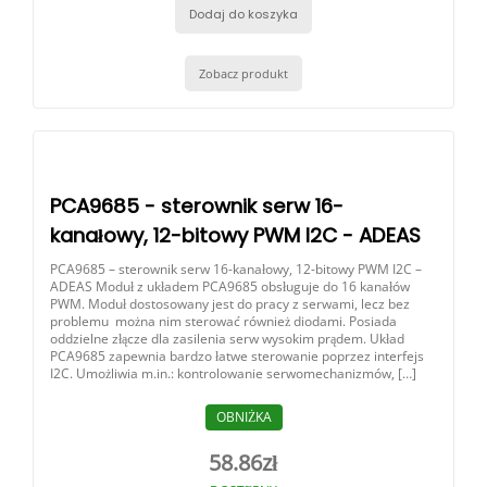
Dodaj do koszyka
Zobacz produkt
PCA9685 - sterownik serw 16-
kanałowy, 12-bitowy PWM I2C - ADEAS
PCA9685 – sterownik serw 16-kanałowy, 12-bitowy PWM I2C –
ADEAS Moduł z układem PCA9685 obsługuje do 16 kanałów
PWM. Moduł dostosowany jest do pracy z serwami, lecz bez
problemu można nim sterować również diodami. Posiada
oddzielne złącze dla zasilenia serw wysokim prądem. Układ
PCA9685 zapewnia bardzo łatwe sterowanie poprzez interfejs
I2C. Umożliwia m.in.: kontrolowanie serwomechanizmów, […]
OBNIŻKA
58.86
zł