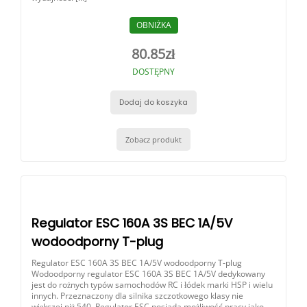
OBNIŻKA
80.85
zł
DOSTĘPNY
Dodaj do koszyka
Zobacz produkt
Regulator ESC 160A 3S BEC 1A/5V
wodoodporny T-plug
Regulator ESC 160A 3S BEC 1A/5V wodoodporny T-plug
Wodoodporny regulator ESC 160A 3S BEC 1A/5V dedykowany
jest do rożnych typów samochodów RC i łódek marki HSP i wielu
innych. Przeznaczony dla silnika szczotkowego klasy nie
większej niż 540. Regulator ESC posiada możliwość pracy jako