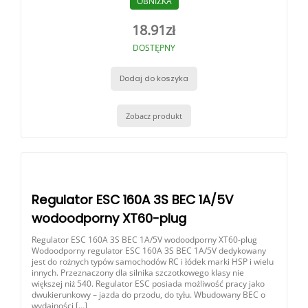
OBNIŻKA
18.91
zł
DOSTĘPNY
Dodaj do koszyka
Zobacz produkt
Regulator ESC 160A 3S BEC 1A/5V
wodoodporny XT60-plug
Regulator ESC 160A 3S BEC 1A/5V wodoodporny XT60-plug
Wodoodporny regulator ESC 160A 3S BEC 1A/5V dedykowany
jest do rożnych typów samochodów RC i łódek marki HSP i wielu
innych. Przeznaczony dla silnika szczotkowego klasy nie
większej niż 540. Regulator ESC posiada możliwość pracy jako
dwukierunkowy – jazda do przodu, do tyłu. Wbudowany BEC o
wydajności […]