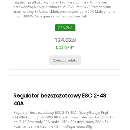
regulacji prędkości wymiary: 120mm x 35mm x 10mm (bez
przewodów) Napięcie robocze: 6-20V (limit 24V) Prąd napędu:
znamionowy 30A plus chłodzenie powietrzem 50A Maksymalna
moc: 1000W Zabezpieczenie nadprądowe: tak […]
OBNIŻKA
124.02
zł
DOSTĘPNY
Zobacz produkt
Regulator bezszczotkowy ESC 2-4S
40A
Regulator bezszczotkowy ESC 2-4S 40A Specyfikacja: Prąd
(A):40A BEC :5V 3A PWM:8K Częstotliwość sterownika: 2KHz Li-
po: 2-4S Prąd stały 20A maks. 15A< 30s impulsowy 20A< 5s
Rozmiar: 68mm x 25mm x 8mm Waga netto: 30g