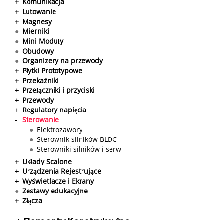
+
Komunikacja
+
Lutowanie
+
Magnesy
●
Mierniki
●
Mini Moduły
●
Obudowy
●
Organizery na przewody
+
Płytki Prototypowe
+
Przekaźniki
+
Przełączniki i przyciski
+
Przewody
+
Regulatory napięcia
-
Sterowanie
●
Elektrozawory
●
Sterownik silników BLDC
●
Sterowniki silników i serw
+
Układy Scalone
+
Urządzenia Rejestrujące
+
Wyświetlacze i Ekrany
●
Zestawy edukacyjne
+
Złącza