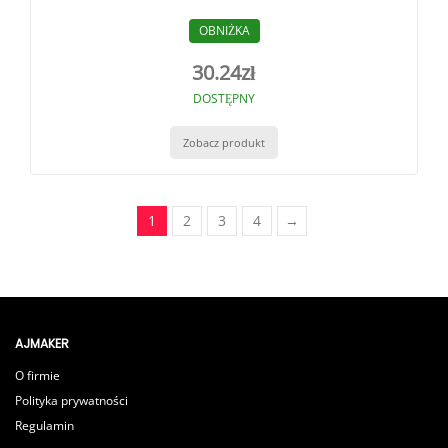
OBNIŻKA
30.24
zł
DOSTĘPNY
Zobacz produkt
1
2
3
4
→
AJMAKER
O firmie
Polityka prywatności
Regulamin