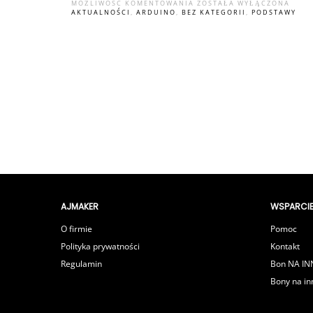
WY
MOŻLIWOŚĆ KOMENTOWANIA
ZOSTAŁA WYŁĄCZONA
AKTUALNOŚCI
,
ARDUINO
,
BEZ KATEGORII
,
PODSTAWY
DR
AU
WY
DR
TE
KO
ST
PR
WY
AJMAKER
WSPARCI
NA
O firmie
Pomoc
SCI
Polityka prywatności
Kontakt
Regulamin
Bon NA I
Bony na in