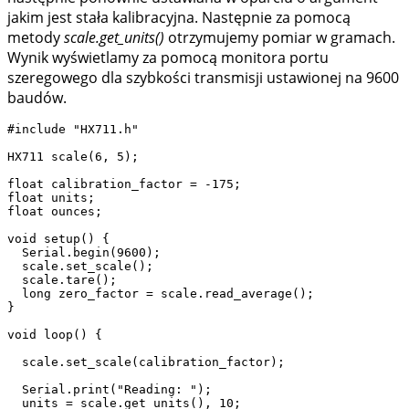
jakim jest stała kalibracyjna. Następnie za pomocą
metody
scale.get_units()
otrzymujemy pomiar w gramach.
Wynik wyświetlamy za pomocą monitora portu
szeregowego dla szybkości transmisji ustawionej na 9600
baudów.
#include "HX711.h"

HX711 scale(6, 5);

float calibration_factor = -175;

float units;

float ounces;

void setup() {

  Serial.begin(9600);

  scale.set_scale();

  scale.tare();

  long zero_factor = scale.read_average(); 

}

void loop() {

  scale.set_scale(calibration_factor);

  Serial.print("Reading: ");

  units = scale.get_units(), 10;
