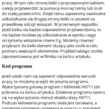
pracy. W tym celu stronę belki z przyczepionymi kablami
należy przytwierdzić za pomocą mocnej taśmy lub śrub
do stałej powierzchni. Dzięki temu zapewnimy swobodne
odkształcanie się drugiej strony belki co pozwoli na
prawidłowy odczyt wskazań. W przeciwnym wypadku
jeżeli belka nie będzie odpowiednio przytwierdzona, to
nie będzie możliwe jej odkształcenie w wyniku czego
otrzymamy wskazanie równe 0 g. Możemy również
przykręcić do belki element służący jako stolik w celu
pomiaru większych elementów. Przykład takiego stolika
zaprezentowany jest w filmiku na końcu artykułu.
Kod programu
Jeżeli udało nam się zapewnić odpowiednie warunki
pracy, to możemy przejść do pisania programu.
Wykorzystamy gotowy program z biblioteki HX711 (do
pobrania na końcu artykułu). Działanie programu opiera
się na wykorzystaniu metod obiektu klasy HX711.
Podczas ładowania programu skala jest tarowana, a
następnie ponownie ustawiana w oparciu o argument