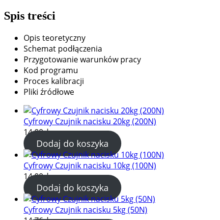
Spis treści
Opis teoretyczny
Schemat podłączenia
Przygotowanie warunków pracy
Kod programu
Proces kalibracji
Pliki źródłowe
Cyfrowy Czujnik nacisku 20kg (200N)
14.00
zł
Dodaj do koszyka
Cyfrowy Czujnik nacisku 10kg (100N)
14.00
zł
Dodaj do koszyka
Cyfrowy Czujnik nacisku 5kg (50N)