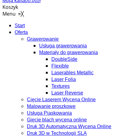
0
0.00
zł
Moja karta
Koszyk
Menu
≡
╳
Start
Oferta
Grawerowanie
Usługa grawerowania
Materiały do grawerowania
DoubleSide
Flexible
Laserables Metallic
Laser Folia
Textures
Laser Reverse
Cięcie Laserem Wycena Online
Malowanie proszkowe
Usługa Piaskowania
Gięcie blach wycena online
Druk 3D Automatyczna Wycena Online
Druk 3D w Technologii SLA