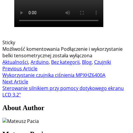
Sticky
Możliwość komentowania
Podłączenie i wykorzystanie
belki tensometrycznej
została wyłączona
Aktualności
,
Arduino
,
Bez kategorii
,
Blog
,
Czujniki
Previous Article
Wykorzystanie czujnika ciśnienia MPXHZ6400A
Next Article
Sterowanie silnikiem przy pomocy dotykowego ekranu
LCD 3.2″
About Author