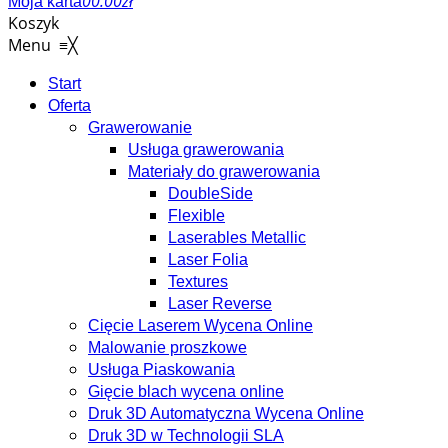
0
0.00
zł
Moja karta
Koszyk
Menu
≡
╳
Start
Oferta
Grawerowanie
Usługa grawerowania
Materiały do grawerowania
DoubleSide
Flexible
Laserables Metallic
Laser Folia
Textures
Laser Reverse
Cięcie Laserem Wycena Online
Malowanie proszkowe
Usługa Piaskowania
Gięcie blach wycena online
Druk 3D Automatyczna Wycena Online
Druk 3D w Technologii SLA