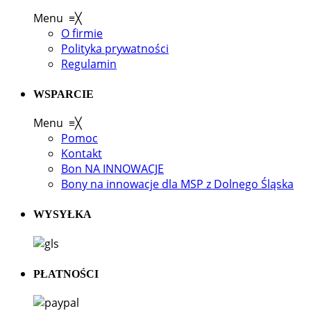
Menu
≡
╳
O firmie
Polityka prywatności
Regulamin
WSPARCIE
Menu
≡
╳
Pomoc
Kontakt
Bon NA INNOWACJE
Bony na innowacje dla MSP z Dolnego Śląska
WYSYŁKA
PŁATNOŚCI